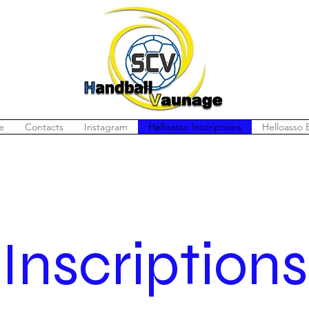
re
Contacts
Instagram
Helloasso Inscriptions
Helloasso 
Inscriptions